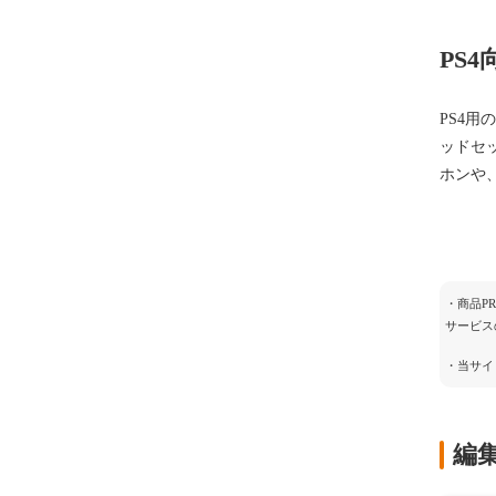
PS
PS4用
ッドセ
ホンや
・商品P
サービス
・当サイ
編