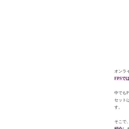
オンラ
FPSで
中でもP
セット
す。
そこで
紹介
し